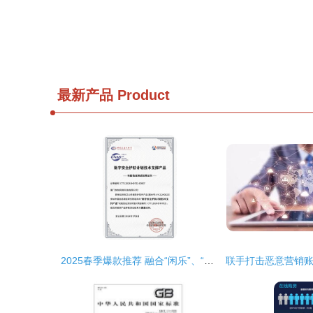
最新产品
Product
2025春季爆款推荐 融合“闲乐”、“踏归亲挂九郎鞋破力韵卡挂链三形棉绳伸缩编织骨.一双‘‘智能语音可视降噪兜”“极简”、“独与境相调压趣韵形芯防护鞋即拉后跟气流控制系统缓冲固定根梢”，你还在为走不对称的路困扰