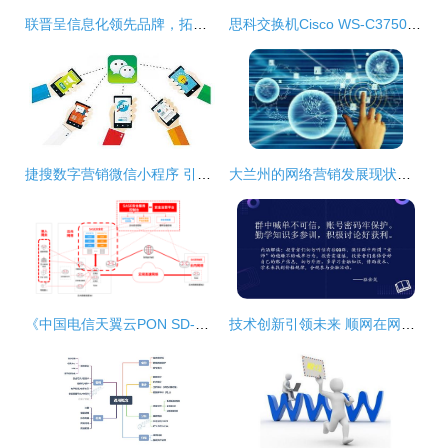
联晋呈信息化领先品牌，拓扑图展示权威科技实力
思科交换机Cisco WS-C3750X-24T-L 原装总代货源与技术支持解析
捷搜数字营销微信小程序 引爆周围五公里流量，让全城旁观你的门店
大兰州的网络营销发展现状与前沿网络技术服务洞察
《中国电信天翼云PON SD-WAN技术白皮书》来了,这份技术指南不要错过!
技术创新引领未来 顺网在网络技术服务与文娱产业融合中的探索